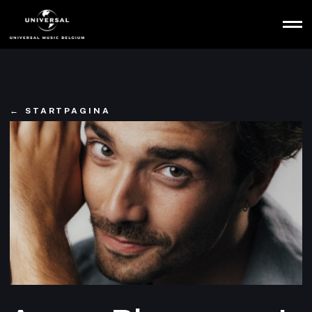
Ga
naar
hoofdinhoud
Home
STARTPAGINA
Shop
Licensing